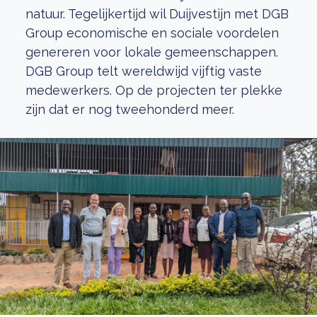
natuur. Tegelijkertijd wil Duijvestijn met DGB
Group economische en sociale voordelen
genereren voor lokale gemeenschappen.
DGB Group telt wereldwijd vijftig vaste
medewerkers. Op de projecten ter plekke
zijn dat er nog tweehonderd meer.