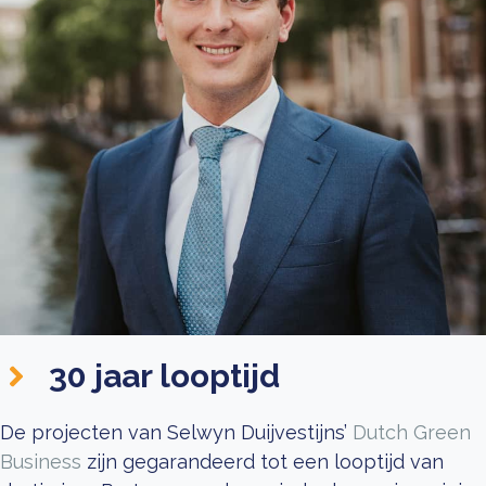
30 jaar looptijd
De projecten van Selwyn Duijvestijns’
Dutch Green
Business
zijn gegarandeerd tot een looptijd van